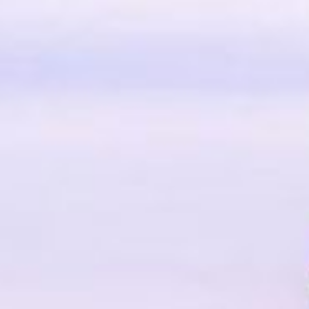
跳
至
内
容